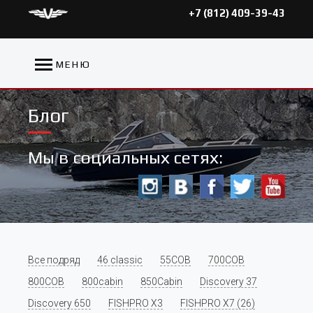
+7 (812) 409-39-43
МЕНЮ
Блог
Мы в социальных сетях:
Все подряд
46 classic
55COB
700COB
800COB
800cabin
850Cabin
Discovery 37
Discovery 650
FISHPRO X3
FISHPRO X7 (26)