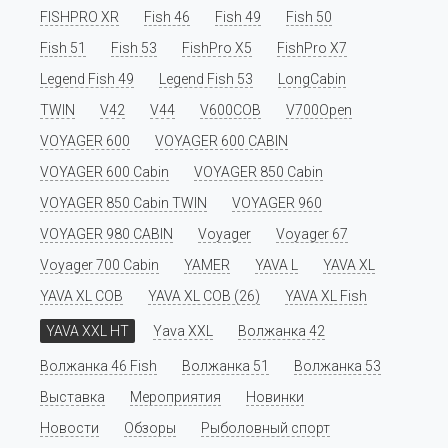
FISHPRO XR
Fish 46
Fish 49
Fish 50
Fish 51
Fish 53
FishPro X5
FishPro X7
Legend Fish 49
Legend Fish 53
LongCabin
TWIN
V42
V44
V600COB
V700Open
VOYAGER 600
VOYAGER 600 CABIN
VOYAGER 600 Cabin
VOYAGER 850 Cabin
VOYAGER 850 Cabin TWIN
VOYAGER 960
VOYAGER 980 CABIN
Voyager
Voyager 67
Voyager 700 Cabin
YAMER
YAVA L
YAVA XL
YAVA XL COB
YAVA XL COB (26)
YAVA XL Fish
YAVA XXL HT
Yava XXL
Волжанка 42
Волжанка 46 Fish
Волжанка 51
Волжанка 53
Выставка
Мероприятия
Новинки
Новости
Обзоры
Рыболовный спорт