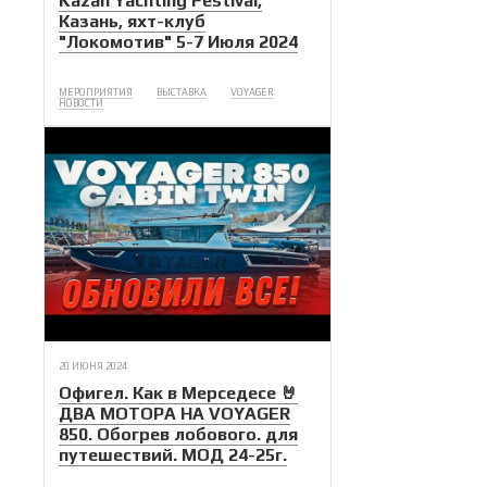
Kazan Yachting Festival,
Казань, яхт-клуб
"Локомотив" 5-7 Июля 2024
МЕРОПРИЯТИЯ
ВЫСТАВКА
VOYAGER
НОВОСТИ
20 ИЮНЯ 2024
Офигел. Как в Мерседесе 🤘
ДВА МОТОРА НА VOYAGER
850. Обогрев лобового. для
путешествий. МОД 24-25г.