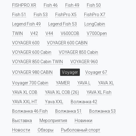
FISHPRO XR
Fish 46
Fish 49
Fish 50
Fish 51
Fish 53
FishPro X5
FishPro X7
Legend Fish 49
Legend Fish 53
LongCabin
TWIN
V42
V44
V600COB
V700Open
VOYAGER 600
VOYAGER 600 CABIN
VOYAGER 600 Cabin
VOYAGER 850 Cabin
VOYAGER 850 Cabin TWIN
VOYAGER 960
VOYAGER 980 CABIN
Voyager
Voyager 67
Voyager 700 Cabin
YAMER
YAVA L
YAVA XL
YAVA XL COB
YAVA XL COB (26)
YAVA XL Fish
YAVA XXL HT
Yava XXL
Волжанка 42
Волжанка 46 Fish
Волжанка 51
Волжанка 53
Выставка
Мероприятия
Новинки
Новости
Обзоры
Рыболовный спорт