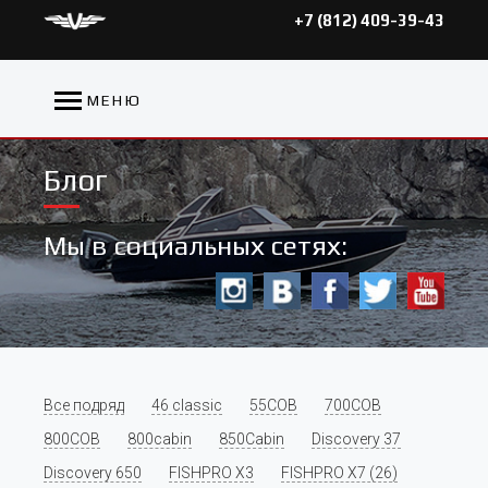
+7 (812) 409-39-43
МЕНЮ
Блог
Мы в социальных сетях:
Все подряд
46 classic
55COB
700COB
800COB
800cabin
850Cabin
Discovery 37
Discovery 650
FISHPRO X3
FISHPRO X7 (26)