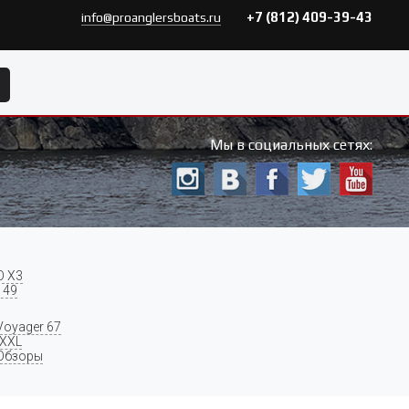
+7 (812) 409-39-43
info@proanglersboats.ru
Мы в социальных сетях:
O X3
 49
Voyager 67
 XXL
Обзоры