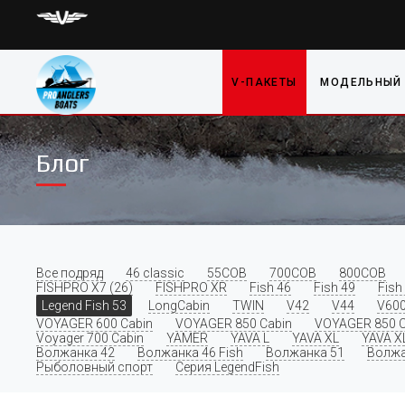
V-ПАКЕТЫ
МОДЕЛЬНЫЙ
Блог
Все подряд
46 classic
55COB
700COB
800COB
FISHPRO X7 (26)
FISHPRO XR
Fish 46
Fish 49
Fish
Legend Fish 53
LongCabin
TWIN
V42
V44
V60
VOYAGER 600 Cabin
VOYAGER 850 Cabin
VOYAGER 850 C
Voyager 700 Cabin
YAMER
YAVA L
YAVA XL
YAVA X
Волжанка 42
Волжанка 46 Fish
Волжанка 51
Волжа
Рыболовный спорт
Серия LegendFish