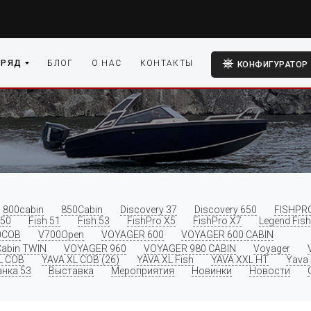
 РЯД
БЛОГ
О НАС
КОНТАКТЫ
КОНФИГУРАТОР
800cabin
850Cabin
Discovery 37
Discovery 650
FISHPR
 50
Fish 51
Fish 53
FishPro X5
FishPro X7
Legend Fish
0COB
V700Open
VOYAGER 600
VOYAGER 600 CABIN
abin TWIN
VOYAGER 960
VOYAGER 980 CABIN
Voyager
L COB
YAVA XL COB (26)
YAVA XL Fish
YAVA XXL HT
Yava
нка 53
Выставка
Мероприятия
Новинки
Новости