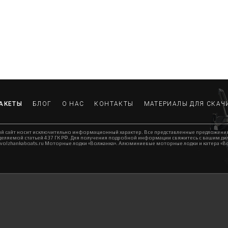
АКЕТЫ
БЛОГ
О НАС
КОНТАКТЫ
МАТЕРИАЛЫ ДЛЯ СКАЧ
й сайт носит исключительно информационный характер. Все представленные предложени
еляемой статьей 437 ГК РФ. Для получения подробной информации свяжитесь с вашим диле
volzhankaboats.ru Моторные лодки «Волжанка». Алюминиевые моторные лодки и катера «Во