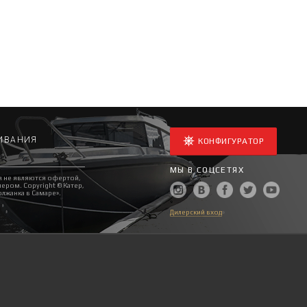
ИВАНИЯ
КОНФИГУРАТОР
МЫ В СОЦСЕТЯХ
я не являются офертой,
ром. Copyright © Катер,
лжанка в Самаре».
Дилерский вход
»