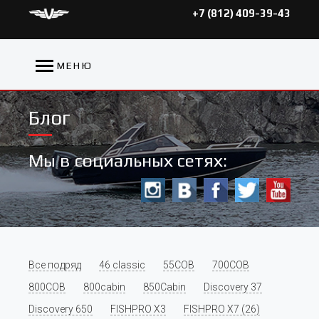
+7 (812) 409-39-43
МЕНЮ
Блог
Мы в социальных сетях:
Все подряд
46 classic
55COB
700COB
800COB
800cabin
850Cabin
Discovery 37
Discovery 650
FISHPRO X3
FISHPRO X7 (26)