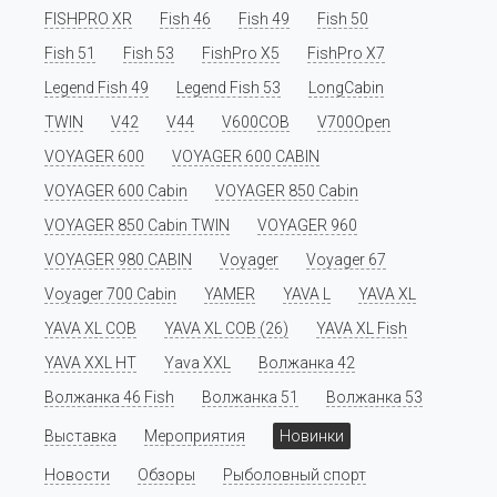
FISHPRO XR
Fish 46
Fish 49
Fish 50
Fish 51
Fish 53
FishPro X5
FishPro X7
Legend Fish 49
Legend Fish 53
LongCabin
TWIN
V42
V44
V600COB
V700Open
VOYAGER 600
VOYAGER 600 CABIN
VOYAGER 600 Cabin
VOYAGER 850 Cabin
VOYAGER 850 Cabin TWIN
VOYAGER 960
VOYAGER 980 CABIN
Voyager
Voyager 67
Voyager 700 Cabin
YAMER
YAVA L
YAVA XL
YAVA XL COB
YAVA XL COB (26)
YAVA XL Fish
YAVA XXL HT
Yava XXL
Волжанка 42
Волжанка 46 Fish
Волжанка 51
Волжанка 53
Выставка
Мероприятия
Новинки
Новости
Обзоры
Рыболовный спорт