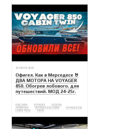
20 ИЮНЯ 2024
Офигел. Как в Мерседесе 🤘
ДВА МОТОРА НА VOYAGER
850. Обогрев лобового. для
путешествий. МОД 24-25г.
850CABIN
VOYAGER
ОБЗОРЫ
НОВИНКИ
VOYAGER 850 CABIN
VOYAGER 850
CABIN TWIN
TWIN