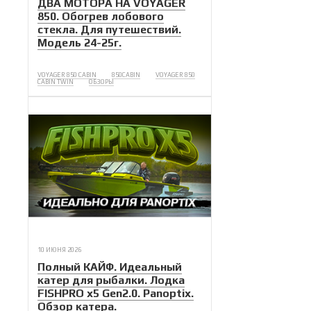
ДВА МОТОРА НА VOYAGER
850. Обогрев лобового
стекла. Для путешествий.
Модель 24-25г.
VOYAGER 850 CABIN
850CABIN
VOYAGER 850
CABIN TWIN
ОБЗОРЫ
10 ИЮНЯ 2026
Полный КАЙФ. Идеальный
катер для рыбалки. Лодка
FISHPRO x5 Gen2.0. Panoptix.
Обзор катера.