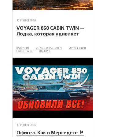
10 ИЮНЯ 2026
VOYAGER 850 CABIN TWIN —
Лодка, которая удивляет
850CABIN
VOYAGER 850 CABIN
VOYAGER 850
CABIN TWIN
ОБЗОРЫ
10 ИЮНЯ 2026
Офигел. Как в Мерседесе 🤘