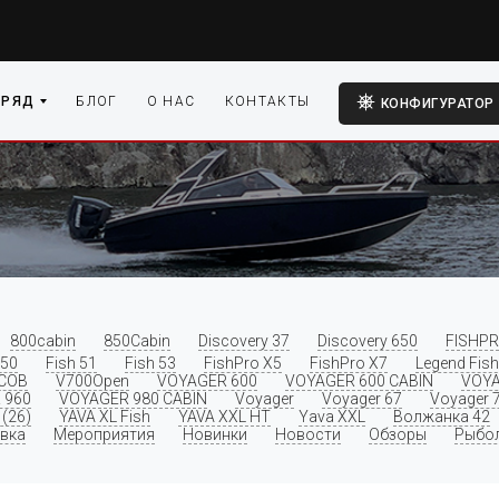
 РЯД
БЛОГ
О НАС
КОНТАКТЫ
КОНФИГУРАТОР
800cabin
850Cabin
Discovery 37
Discovery 650
FISHPR
 50
Fish 51
Fish 53
FishPro X5
FishPro X7
Legend Fish
COB
V700Open
VOYAGER 600
VOYAGER 600 CABIN
VOYA
 960
VOYAGER 980 CABIN
Voyager
Voyager 67
Voyager 
(26)
YAVA XL Fish
YAVA XXL HT
Yava XXL
Волжанка 42
вка
Мероприятия
Новинки
Новости
Обзоры
Рыбо