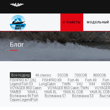
V-ПАКЕТЫ
МОДЕЛЬНЫЙ
Блог
Все подряд
46 classic
55COB
700COB
800COB
FISHPRO X7 (26)
FISHPRO XR
Fish 46
Fish 49
Fish
Legend Fish 53
LongCabin
TWIN
V42
V44
V600
VOYAGER 850 Cabin
VOYAGER 850 Cabin TWIN
VOYAGER
YAMER
YAVA L
YAVA XL
YAVA XL COB
YAVA XL COB 
Волжанка 46 Fish
Волжанка 51
Волжанка 53
Выста
Серия LegendFish