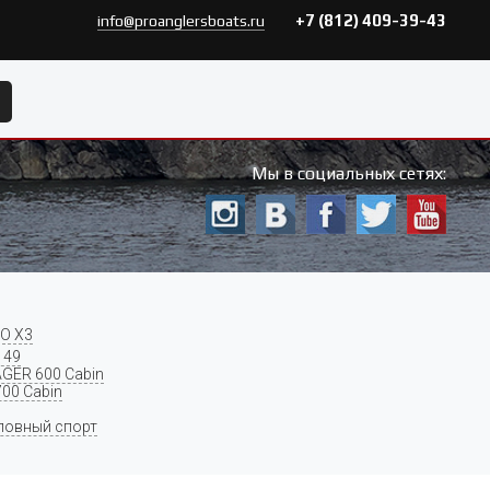
+7 (812) 409-39-43
info@proanglersboats.ru
Мы в социальных сетях:
O X3
 49
GER 600 Cabin
700 Cabin
ловный спорт