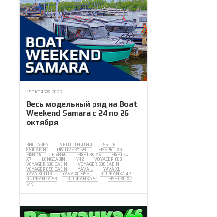
15 ОКТЯБРЯ 2025
Весь модельный ряд на Boat
Weekend Samara с 24 по 26
октября
ВЫСТАВКА
МЕРОПРИЯТИЯ
55COB
850CABIN
DISCOVERY 650
FISHPRO X3
FISH 46
FISH 50
FISHPRO X5
FISHPRO
X7
LONGCABIN
V42
VOYAGER 600
VOYAGER 600 CABIN
VOYAGER 600 CABIN
VOYAGER 850 CABIN
YAVA L
YAVA XL
YAVA XL COB
YAVA XL FISH
ВОЛЖАНКА 42
ВОЛЖАНКА 53
ВОЛЖАНКА 51
FISHPRO X7
(26)