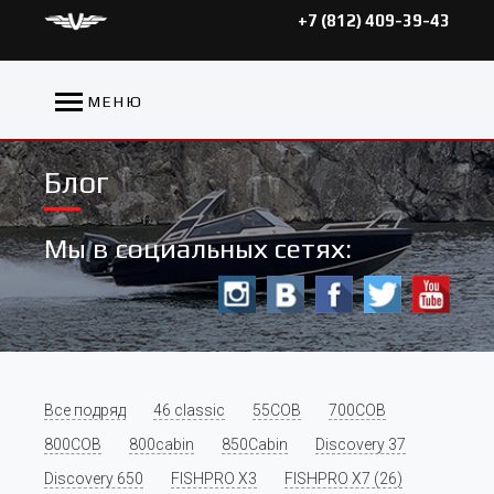
+7 (812) 409-39-43
МЕНЮ
Блог
Мы в социальных сетях:
Все подряд
46 classic
55COB
700COB
800COB
800cabin
850Cabin
Discovery 37
Discovery 650
FISHPRO X3
FISHPRO X7 (26)