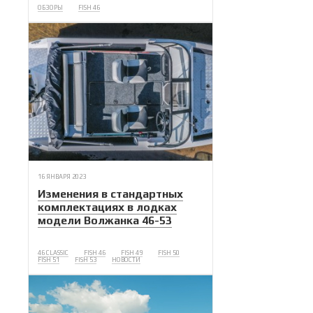
ОБЗОРЫ
FISH 46
16 ЯНВАРЯ 2023
Изменения в стандартных
комплектациях в лодках
модели Волжанка 46-53
46 CLASSIC
FISH 46
FISH 49
FISH 50
FISH 51
FISH 53
НОВОСТИ