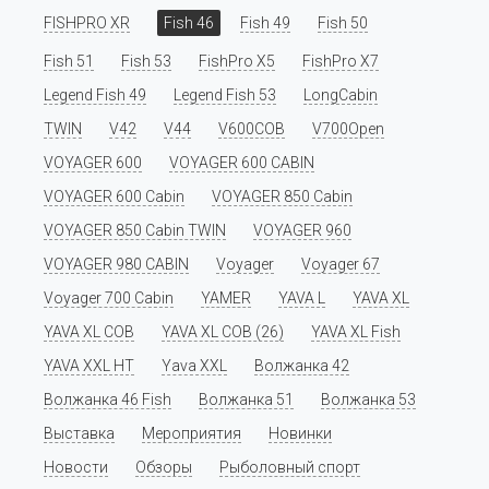
FISHPRO XR
Fish 46
Fish 49
Fish 50
Fish 51
Fish 53
FishPro X5
FishPro X7
Legend Fish 49
Legend Fish 53
LongCabin
TWIN
V42
V44
V600COB
V700Open
VOYAGER 600
VOYAGER 600 CABIN
VOYAGER 600 Cabin
VOYAGER 850 Cabin
VOYAGER 850 Cabin TWIN
VOYAGER 960
VOYAGER 980 CABIN
Voyager
Voyager 67
Voyager 700 Cabin
YAMER
YAVA L
YAVA XL
YAVA XL COB
YAVA XL COB (26)
YAVA XL Fish
YAVA XXL HT
Yava XXL
Волжанка 42
Волжанка 46 Fish
Волжанка 51
Волжанка 53
Выставка
Мероприятия
Новинки
Новости
Обзоры
Рыболовный спорт