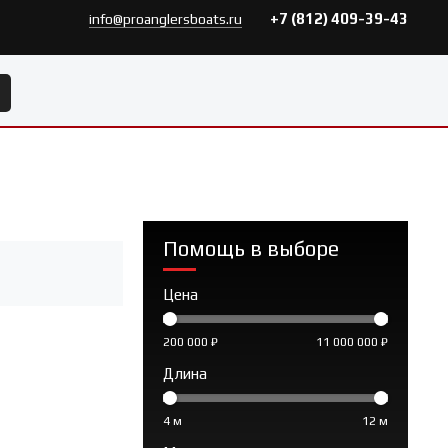
+7 (812) 409-39-43
info@proanglersboats.ru
Помощь в выборе
Цена
200 000 ₽
11 000 000 ₽
Длина
4 м
12 м