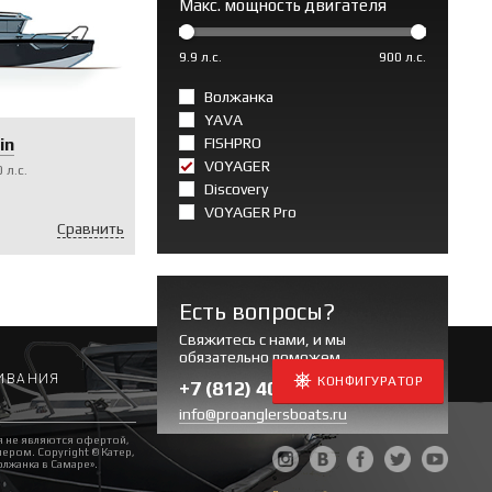
Макс. мощность двигателя
9.9 л.с.
900 л.с.
Волжанка
YAVA
FISHPRO
in
VOYAGER
0
л.с.
Discovery
VOYAGER Pro
Сравнить
Есть вопросы?
Свяжитесь с нами, и мы
обязательно поможем
ИВАНИЯ
КОНФИГУРАТОР
+7 (812) 409-39-43
info@proanglersboats.ru
МЫ В СОЦСЕТЯХ
я не являются офертой,
ром. Copyright © Катер,
лжанка в Самаре».