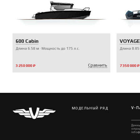
600 Cabin
VOYAGER
Длина
6.58
м
Мощность до
175
л.с.
Длина
8.85
Сравнить
3 250 000 ₽
7 350 000 ₽
V-П
МОДЕЛЬНЫЙ РЯД
Данны
опред
info@