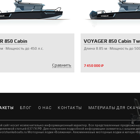
 850 Cabin
VOYAGER 850 Cabin Tw
м
Мощность до
450
л.с.
Длина
8.85
м
Мощность до
50
Сравнить
7 450 000 ₽
АКЕТЫ
БЛОГ
О НАС
КОНТАКТЫ
МАТЕРИАЛЫ ДЛЯ СКАЧ
й сайт носит исключительно информационный характер. Все представленные предложени
еляемой статьей 437 ГК РФ. Для получения подробной информации свяжитесь с вашим диле
volzhankaboats.ru Моторные лодки «Волжанка». Алюминиевые моторные лодки и катера «Во